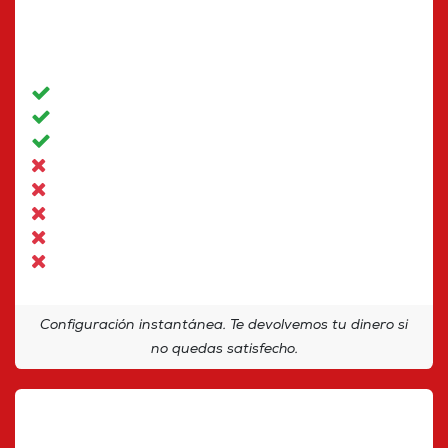
Alertas inteligentes básicas
Asistencia a resolución de problemas
Optimización de costos básico
Optimización del rendimiento
Prevención de incidentes
Planificación de capacidad
Análisis de seguridad
Autocuración
Configuración instantánea. Te devolvemos tu dinero si
no quedas satisfecho.
Profesional