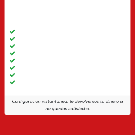
Alertas inteligentes predictivas
Resolución de problemas automatizado
Optimización de costos automática
Optimización de rendimiento
Prevención de incidentes completo
Planificación de capacidad avanzada
Análisis de seguridad avanzado
Autocuración
Configuración instantánea. Te devolvemos tu dinero si
no quedas satisfecho.