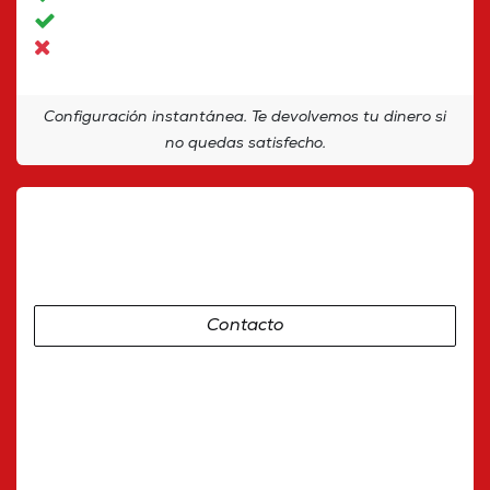
Análisis de seguridad básica
Autocuración
Configuración instantánea. Te devolvemos tu dinero si
no quedas satisfecho.
Empresa
Infraestructura autónoma
Contacto
Todas las ventajas del plan Profesional más
+ Inteligencia de infraestructura
• Análisis completo de arquitectura